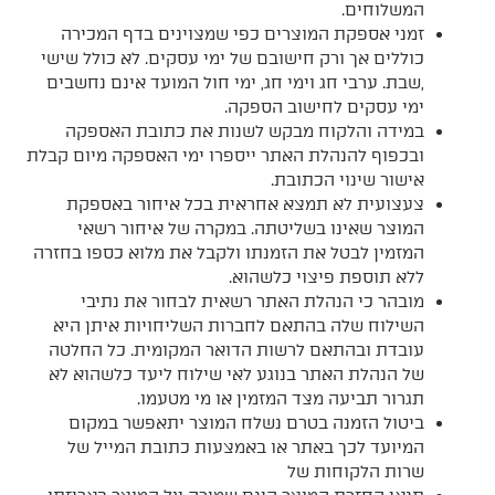
המשלוחים.
זמני אספקת המוצרים כפי שמצוינים בדף המכירה
כוללים אך ורק חישובם של ימי עסקים. לא כולל שישי
,שבת. ערבי חג וימי חג, ימי חול המועד אינם נחשבים
ימי עסקים לחישוב הספקה.
במידה והלקוח מבקש לשנות את כתובת האספקה
ובכפוף להנהלת האתר ייספרו ימי האספקה מיום קבלת
אישור שינוי הכתובת.
צעצועית לא תמצא אחראית בכל איחור באספקת
המוצר שאינו בשליטתה. במקרה של איחור רשאי
המזמין לבטל את הזמנתו ולקבל את מלוא כספו בחזרה
ללא תוספת פיצוי כלשהוא.
מובהר כי הנהלת האתר רשאית לבחור את נתיבי
השילוח שלה בהתאם לחברות השליחויות איתן היא
עובדת ובהתאם לרשות הדואר המקומית. כל החלטה
של הנהלת האתר בנוגע לאי שילוח ליעד כלשהוא לא
תגרור תביעה מצד המזמין או מי מטעמו.
ביטול הזמנה בטרם נשלח המוצר יתאפשר במקום
המיועד לכך באתר או באמצעות כתובת המייל של
שרות הלקוחות של