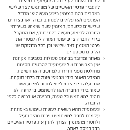
למרות האמור לעיל תהיה צעצועית רשאית
להעביר פרטיו האישיים של משתמש לצד שלישי
במקרים בהם המזמין ביצע מעשה או מחדל
הפוגעים ו/או עלולים לפגוע בחברה ו/או בצדדים
שלישיים כלשהם, המזמין עשה שימוש בשירותי
החברה לביצוע מעשה בלתי חוקי, אם התקבל
בידי החברה צו שיפוטי המורה לה למסור את
פרטי המזמין לצד שלישי וכן בכל מחלוקת או
הליכים משפטיים.
מאחר ומדובר בביצוע פעולות בסביבה מקוונת
אין באפשרות של צעצועית להבטיח חסינות
מוחלטת מפני חדירות למחשביה או חשיפת
המידע האגור בידי מבצעי פעולות בלתי חוקיות.
אם יעלה בידי צד שלישי לחדור למידע אשר
שמור בידי החברה ו/או להשתמש בו לרעה, לא
תהיה למשתמש כל טענה, תביעה או דרישה כלפי
החברה.
צעצועית תהא רשאית לעשות שימוש ב-'עוגיות'
על מנת לספק למשתמש שירות מהיר ויעיל
ולחסוך מהמזמין הצורך להזין את פרטיו האישיים
בכל כניסה לאתר.