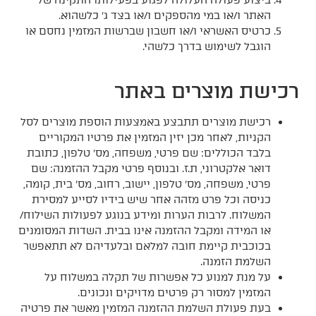
האתר ו/או במי מהספקים ו/או בצד ג' כלשהוא.
כרטיס האשראי ו/או חשבון שברשות המזמין נחסם או
הוגבל לשימוש בדרך כלשהי.
רכישת מוצרים באתר
רכישת מוצרים תתבצע באמצעות הוספת מוצרים לסל
הקניות, לאחר מכן יזין המזמין את פרטיו המקוריים
בלבד הכוללים: שם פרטי, משפחה, מס' טלפון, כתובת
דואר אלקטרוני, ת.ז. ובנוסף פרטי מקבל ההזמנה: שם
פרטי, משפחה, מס' טלפון, יישוב, רחוב, מס' בית, קומה,
כניסה וכל פרט מזהה אחר שיש בידיו לסייע למסירת
המשלוח. לרבות הערות ומידע בנוגע לפעולות השילוח/
או המידה ומקבל ההזמנה אינו בבית. השדות המסומנים
בכוכבית קיימת חובה למלאם ובלעדיהם לא תתאפשר
השלמת הזמנה.
על מנת למנוע כל אפשרות של תקלה במשלוח על
המזמין למסור רק פרטים מדויקים ונכונים.
בעת פעולת השלמת ההזמנה המזמין מאשר את פרטיה