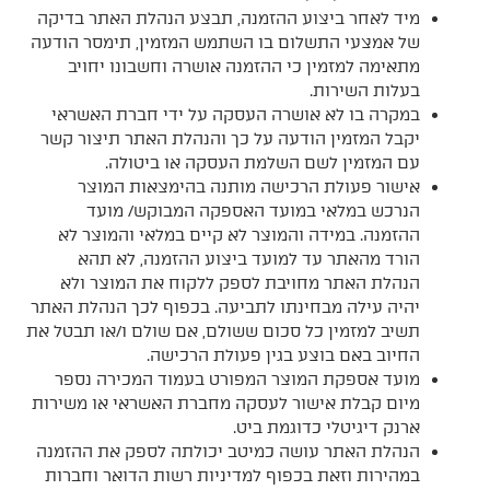
מיד לאחר ביצוע ההזמנה, תבצע הנהלת האתר בדיקה
של אמצעי התשלום בו השתמש המזמין, תימסר הודעה
מתאימה למזמין כי ההזמנה אושרה וחשבונו יחויב
בעלות השירות.
במקרה בו לא אושרה העסקה על ידי חברת האשראי
יקבל המזמין הודעה על כך והנהלת האתר תיצור קשר
עם המזמין לשם השלמת העסקה או ביטולה.
אישור פעולת הרכישה מותנה בהימצאות המוצר
הנרכש במלאי במועד האספקה המבוקש/ מועד
ההזמנה. במידה והמוצר לא קיים במלאי והמוצר לא
הורד מהאתר עד למועד ביצוע ההזמנה, לא תהא
הנהלת האתר מחויבת לספק ללקוח את המוצר ולא
יהיה עילה מבחינתו לתביעה. בכפוף לכך הנהלת האתר
תשיב למזמין כל סכום ששולם, אם שולם ו/או תבטל את
החיוב באם בוצע בגין פעולת הרכישה.
מועד אספקת המוצר המפורט בעמוד המכירה נספר
מיום קבלת אישור לעסקה מחברת האשראי או משירות
ארנק דיגיטלי כדוגמת ביט.
הנהלת האתר עושה כמיטב יכולתה לספק את ההזמנה
במהירות וזאת בכפוף למדיניות רשות הדואר וחברות