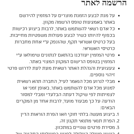
הרשמה לאתר
על מנת לבצע הזמנת מוצרים על המזמין להירשם
באתר באמצעות טופס הרשמה מקוון.
כל אדם רשאי להשתמש באתר, לרבות ביצוע רכישות
בכפוף להיותו כשיר לבצע פעולות משפטיות מחייבות.
בעל כרטיס אשראי תקף, שהונפק ע"י אחת מחברות
כרטיסי האשראי.
פרטי המזמין יעודכנו בהתאם לנתונים שימולאו ע"י
המזמין בטופס הרישום המקוון המצוי באתר.
צעצועית והנהלת האתר רשאית מעת לעת לדרוש פרטי
זיהוי נוספים.
מבלי לגרוע מכל הנאמר לעיל, החברה תהא רשאית
למנוע מכל אדם להשתמש באתר, באופן זמני או
לצמיתות לפי שיקול דעתה הבלעדי ומבלי למסור
הודעה על כך מבעוד מועד, לרבות אחד מן המקרים
הבאים:
ביצוע מעשה בלתי חוקי ו/או הפרת הוראות הדין
הפרת תנאי מתנאי תקנון זה.
מסירת פרטים שגויים במתכוון.
ביצוע פעולה העלולה לפגוע בפעילותו התקינה של