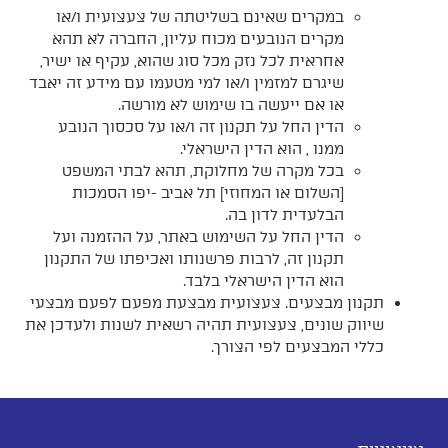
במקרים שאינם בשליטתה של צעצועית ו/או
מקרים הנובעים מכוח עליון, החברה לא תהא
אחראית לכל נזק מכל סוג שהוא, עקיף או ישיר,
שיגרם למזמין ו/או למי מטעמו עם מידע זה יאבד
או אם ייעשה בו שימוש לא מורשה.
הדין החל על תקנון זה ו/או על סכסוך הנובע
ממנו , הוא הדין הישראלי.
בכל מקרה של מחלוקת, תהא לבתי המשפט
[השלום או המחוזי] תל אביב -יפו הסמכות
הבלעדית לדון בה.
הדין החל על השימוש באתר, על ההזמנה ועל
תקנון זה, לרבות פרשנותו ואכיפתו של התקנון
הוא הדין הישראלי בלבד.
תקנון מבצעים. צעצועית מבצעת מפעם לפעם מבצעי
שיווק שונים, צעצועית תהיה רשאית לשנות ולעדכן את
כללי המבצעים לפי הצורך.