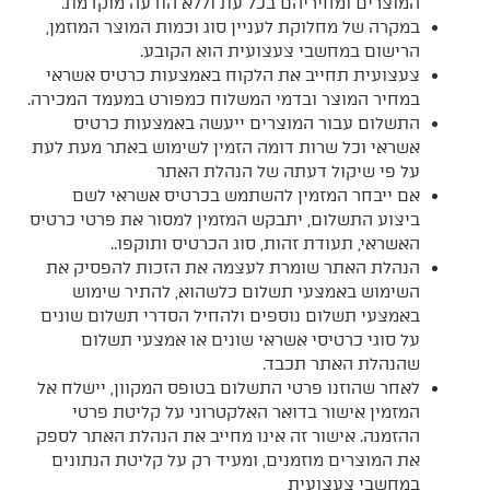
המוצרים ומחיריהם בכל עת וללא הודעה מוקדמת.
במקרה של מחלוקת לעניין סוג וכמות המוצר המוזמן,
הרישום במחשבי צעצועית הוא הקובע.
צעצועית תחייב את הלקוח באמצעות כרטיס אשראי
במחיר המוצר ובדמי המשלוח כמפורט במעמד המכירה.
התשלום עבור המוצרים ייעשה באמצעות כרטיס
אשראי וכל שרות דומה הזמין לשימוש באתר מעת לעת
על פי שיקול דעתה של הנהלת האתר
אם ייבחר המזמין להשתמש בכרטיס אשראי לשם
ביצוע התשלום, יתבקש המזמין למסור את פרטי כרטיס
האשראי, תעודת זהות, סוג הכרטיס ותוקפו..
הנהלת האתר שומרת לעצמה את הזכות להפסיק את
השימוש באמצעי תשלום כלשהוא, להתיר שימוש
באמצעי תשלום נוספים ולהחיל הסדרי תשלום שונים
על סוגי כרטיסי אשראי שונים או אמצעי תשלום
שהנהלת האתר תכבד.
לאחר שהוזנו פרטי התשלום בטופס המקוון, יישלח אל
המזמין אישור בדואר האלקטרוני על קליטת פרטי
ההזמנה. אישור זה אינו מחייב את הנהלת האתר לספק
את המוצרים מוזמנים, ומעיד רק על קליטת הנתונים
במחשבי צעצועית