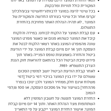
תנאי החזרת המוצר הינם שמירה על המוצר באריזתו
המקורית כולל תוויות ומדבקות.
בכל שינוי לרעה במוצר לרבות/ריח/שינוי צבע/לכלוך
/קרע/ אחר וכל שינוי בצורתו החדשה והמקורית של
המוצר , לא תהיה הנהלת האתר מחויבת בהחזרת
התשלום.
עם קבלת המוצר על הלקוח לבוחנו. במידה והלקוח
קיבל את המוצר כשהוא פגום או כאשר מפרט המוצר
שונה מהמפרט המוצג באתר רשאי הלקוח לבטל את
העסקה תוך 14 יום מיום קבלת המוצר. על ידי הודעת
ביטול והחזרה באמצעות טופס הפנייה באתר תוך
פירוט סיבת הביטול הכל בהתאם להוראות חוק הגנת
הצרכן התשמ"א -1981.
לאחר קבלת הודעת הביטול יושב למזמין הסכום
ששולם על ידו בגין המוצר בניכוי דמי ביטול [דמי
משלוח אינם חלק ממחיר המוצר ולכן ינוכו בנפרד
מההחזר] בשיעור של 5% מסכום העסקה, או 100 ₪,לפי
הנמוך.
החזרת המוצר תעשה על חשבון המזמין ללא
השתתפות מצד הנהלת האתר. ותוך 14 יום מיום קבלת
המוצר. אישור החזרת המוצר ייקבע על פי התאריך