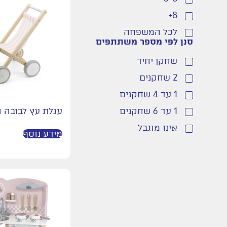
8+
פינת משק בית
לכל המשפחה
מגנטים
סנן לפי מספר משתתפים
מכוניות
שחקן יחיד
הרכבה
2 שחקנים
חצר וספורט
1 עד 4 שחקנים
מתקני חצר
1 עד 6 שחקנים
עגלת עץ לבובה ו
בימבות
אינו מוגבל
ג'מבורי
מידע נוסף
משחקי הפעלה
גיל הרך
חשבון
שפה וקריאה
מודעות פונולוגית