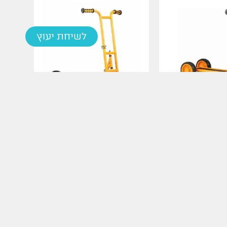
לשיחת יעוץ
לגלים
קורקינט ברזל XL
מידע נוסף