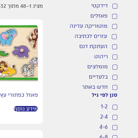
דידקטי
מציג 1–48 מתוך 832 תוצאות
פאזלים
מוטוריקה עדינה
עזרים לכתיבה
העתקת דגם
ריהוט
מומלצים
בלעדיים
חדש באתר
סנן לפי גיל
פאזל כפתורי עץ
דמיון
1-2
תחושה
מידע נוסף
2-4
עגלות ובובות
4-6
בובות תאטרון
6-8
כלי נגינה