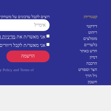
קטגוריות
רוצים לקבל עדכונים על משחקי
דידקטי
ריהוט
אני מאשר/ת את
מדיניות 
מומלצים
בלעדיים
אני מאשר/ת לקבל דיוורים 
חדש באתר
הרשמה
דמיון
הרכבה
חצר וספורט
y Policy
and
Terms of
גיל הרך
חשבון
שפה וקריאה
חשיבה
כללי