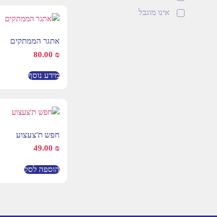
בימבות
אינו מוגבל
ג'מבורי
משחקי הפעלה
אתגר הממתקים
גיל הרך
80.00
₪
חשבון
מידע נוסף
שפה וקריאה
מודעות פונולוגית
הבעה ורגשות
משחקים טיפוליים
חפש ת'צעצוע
משחקים להעשרת
49.00
₪
השפה
חשיבה
הוספה לסל
משחקים שיתופיים
משחקי חברה
שחקן יחיד