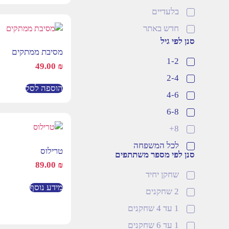
בלעדיים
חדש באתר
סנן לפי גיל
דמיון
מסיבת ממתקים
1-2
תחושה
49.00
₪
2-4
עגלות ובובות
הוספה לסל
4-6
בובות תאטרון
6-8
כלי נגינה
8+
פינת משק בית
לכל המשפחה
מגנטים
טרילוס
סנן לפי מספר משתתפים
מכוניות
89.00
₪
שחקן יחיד
הרכבה
מידע נוסף
2 שחקנים
חצר וספורט
1 עד 4 שחקנים
מתקני חצר
1 עד 6 שחקנים