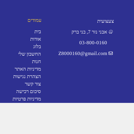
משחקי קלפים
כללי
עמודים
צעצועית
בית
אבני נזר 7, בני ברק
אודות
03-800-0160
בלוג
Z8000160@gmail.com
החשבון שלי
חנות
מדיניות האתר
הצהרת נגישות
צור קשר
סיכום רכישה
מדיניות פרטיות