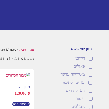
סינון לפי נושא
עמוד הבית
/ מוצרים המתו
דידקטי
מציגים את כל ⁦19⁩ התוצאות
פאזלים
מוטוריקה עדינה
עזרים לכתיבה
מבוך הכדורים
העתקת דגם
120.00
₪
ריהוט
הוספה לסל
מומלצים