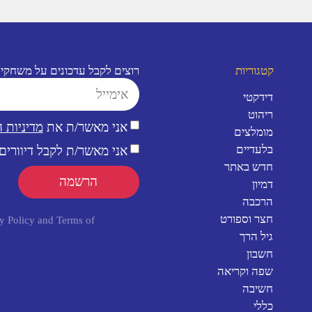
קטגוריות
רוצים לקבל עדכונים על משחקי
דידקטי
ריהוט
אני מאשר/ת את
מדיניות 
מומלצים
בלעדיים
אני מאשר/ת לקבל דיוורים 
חדש באתר
הרשמה
דמיון
הרכבה
חצר וספורט
y Policy
and
Terms of
גיל הרך
חשבון
שפה וקריאה
חשיבה
כללי