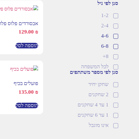
סנן לפי גיל
דמיון
1-2
תחושה
אבסורדים פלוס פלו
2-4
עגלות ובובות
129.00
₪
4-6
בובות תאטרון
הוספה לסל
6-8
כלי נגינה
8+
פינת משק בית
לכל המשפחה
מגנטים
סנן לפי מספר משתתפים
מכוניות
פועלים בכיף
שחקן יחיד
הרכבה
135.00
₪
2 שחקנים
חצר וספורט
1 עד 4 שחקנים
הוספה לסל
מתקני חצר
1 עד 6 שחקנים
בימבות
אינו מוגבל
ג'מבורי
משחקי הפעלה