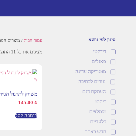
סינון לפי נושא
עמוד הבית
/ מוצרים המתו
דידקטי
מציגים את כל ⁦11⁩ התוצאות
פאזלים
מוטוריקה עדינה
עזרים לכתיבה
העתקת דגם
משחק לתרגול הגיית 
ריהוט
145.00
₪
מומלצים
הוספה לסל
בלעדיים
חדש באתר