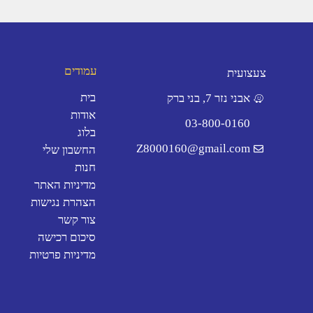
גיל הרך
חשבון
שפה וקריאה
עמודים
צעצועית
מודעות פונולוגית
בית
אבני נזר 7, בני ברק
הבעה ורגשות
אודות
03-800-0160
בלוג
משחקים טיפוליים
Z8000160@gmail.com
החשבון שלי
משחקים להעשרת
חנות
השפה
מדיניות האתר
חשיבה
הצהרת נגישות
משחקים שיתופיים
צור קשר
סיכום רכישה
משחקי חברה
מדיניות פרטיות
שחקן יחיד
משחקי קלפים
כללי