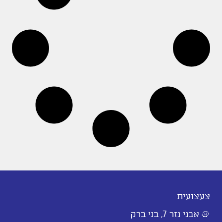
צעצועית
אבני נזר 7, בני ברק