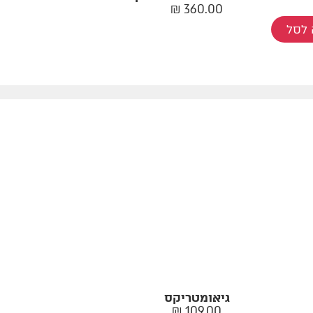
₪
360.00
לסל
גיאומטריקס
₪
109.00