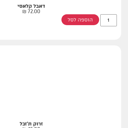
דאבל קלאסי
₪
72.00
הוספה לסל
זרוק ת'זבל