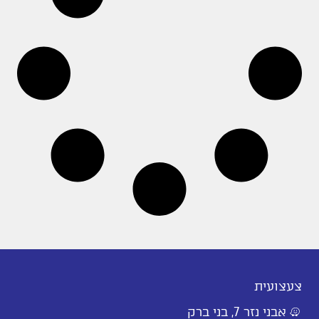
צעצועית
אבני נזר 7, בני ברק