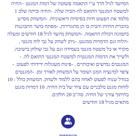
המיועד לגיל הרך ע"י התאמה פשוטה של דמות המגנט –החיה
למשטח המגנטי התואם לה-הבית שלה. -החיה וביתה שלב 1
מלמד את הפעוט חיות בסיסיות וראשוניות. -המשחק מסייע
בהכרת החיות והבית בו הן מתגוררות. -מפתח כושר התבוננות
בתמונה ויכולת התאמה. -המשחק מיועד לגיל 18 חודשים ומעלה
-הלוח וגם הדמויות ממגנט. -ניתן לשחק על גבי לוח מגנטי ,
מקרר או כל משטח מגנטי בעמידה וגם על גבי שולחן בישיבה.
ולשייך את הדמות המגנטית למשטח המגנטי התואם לה. -
המגנטים גמישים ואיכותיים . -פינות מעוגלות ידידותי לפעוט. -
ציפוי למינציה המגן ושומר על המשחק לאורך זמן. -המגנטים
בגודל שנוח לפעוט לאחוז בהם ללמוד ולשחק. המשחק כולל : 10
לוחות מגנט מלבניים עם ציור של בית החיה. 10 דמויות מגנט
בחיתוך צורני של החיה. סה"כ 20 חלקים.
מתאים מגיל 18 חודשים
משתתפים