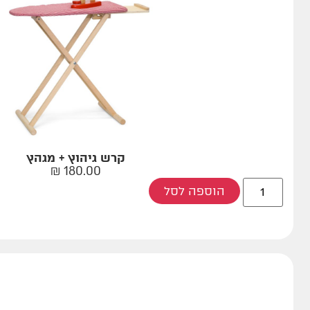
קרש גיהוץ + מגהץ
₪
180.00
הוספה לסל