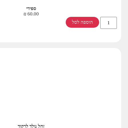
ספידי
₪
60.00
הוספה לסל
זחל נולד לרקוד