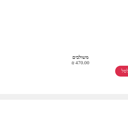
משולבים
₪
470.00
סל