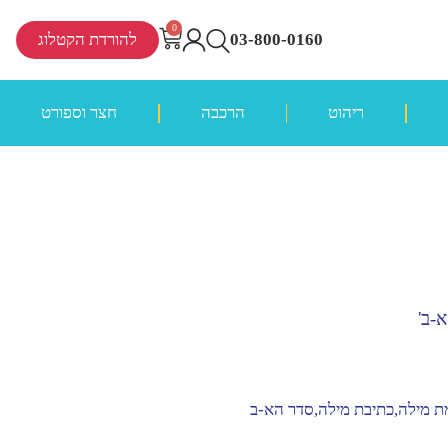
0
03-800-0160
להורדת הקטלוג
ריהוט
הרכבה
חצר וספורט
-ב'
מת מילה,כתיבת מילה,סדר הא-ב