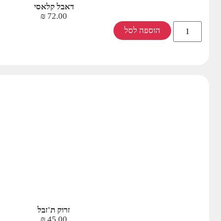
דאבל קלאסי
₪
72.00
הוספה לסל
זרוק ת'זבל
₪
45.00