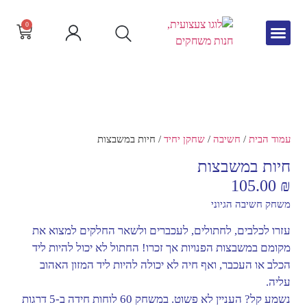
0
גיל הרך
צור קשר
חדש באתר
שפה וקריאה
עמוד הבית
/
חשיבה
/
שחקן יחיד
/ חיות במשבצות
חיות במשבצות
105.00
₪
משחק חשיבה הגיוני
עזרו לכלבים, לחתולים, לעכברים ולשאר החלקים למצוא את
מקומם במשבצות הפנויות אך זכרו! החתול לא יכול להיות ליד
הכלב או העכבר, ואף חיה לא יכולה להיות ליד המזון האהוב
עליה.
נשמע קל? העניין לא פשוט. במשחק 60 לוחות חידה ב-5 דרגות