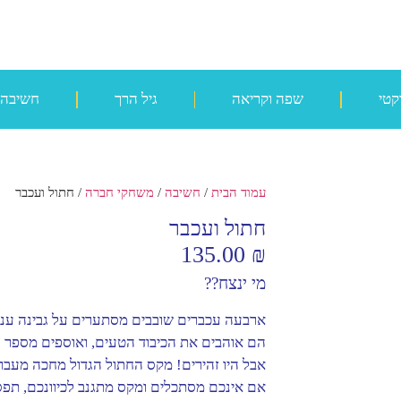
קטי
שפה וקריאה
גיל הרך
חשיבה
עמוד הבית
/
חשיבה
/
משחקי חברה
/ חתול ועכבר
חתול ועכבר
135.00
₪
מי ינצח??
ארבעה עכברים שובבים מסתערים על גבינה ענק
הם אוהבים את הכיבוד הטעים, ואוספים מספר ג
אבל היו זהירים! מקס החתול הגדול מחכה מעבר
אם אינכם מסתכלים ומקס מתגנב לכיוונכם, תפ