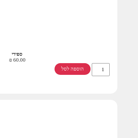
ספידי
₪
60.00
הוספה לסל