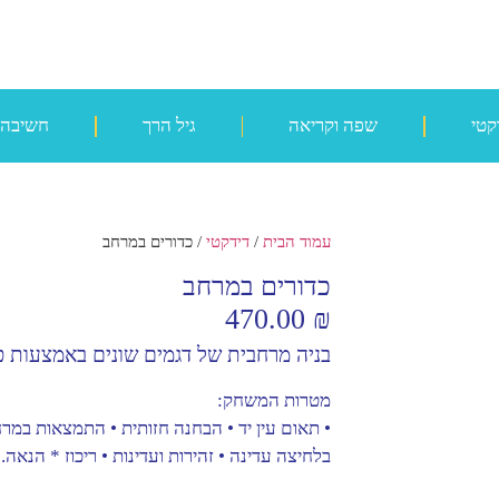
קטי
שפה וקריאה
גיל הרך
חשיבה
עמוד הבית
/
דידקטי
/ כדורים במרחב
כדורים במרחב
470.00
₪
בניה מרחבית של דגמים שונים באמצעות כ
מטרות המשחק:
• תאום עין יד • הבחנה חזותית • התמצאות במרח
בלחיצה עדינה • זהירות ועדינות • ריכוז * הנאה.