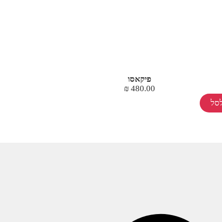
פיקאסו
₪
480.00
סל