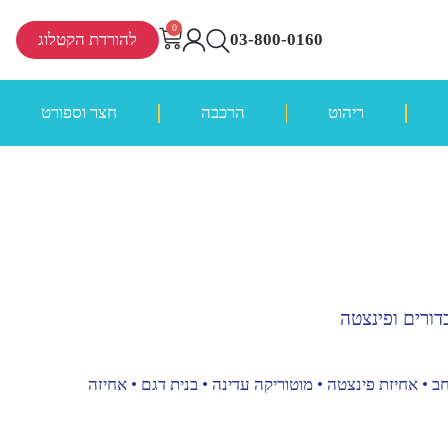
0
03-800-0160
להורדת הקטלוג
ריהוט
הרכבה
חצר וספורט
דורים ופינצטה
ב • אחיזת פינצטה • מוטוריקה עדינה • בנית דגם • אחיזה