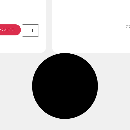
בה
הוספה ל