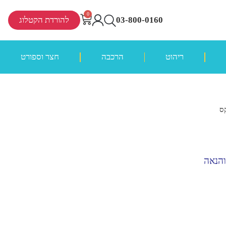
0
03-800-0160
להורדת הקטלוג
ריהוט
הרכבה
חצר וספורט
קס
והנאה