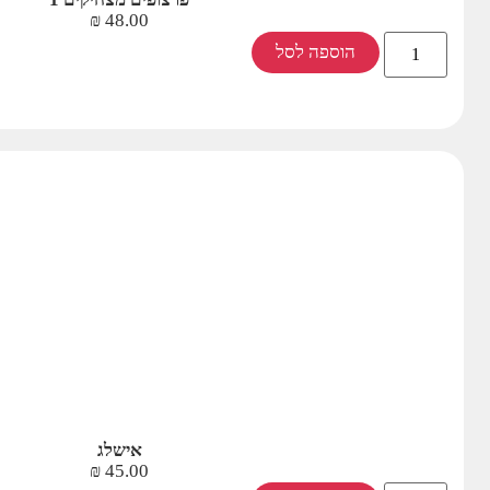
₪
48.00
הוספה לסל
אישלג
₪
45.00