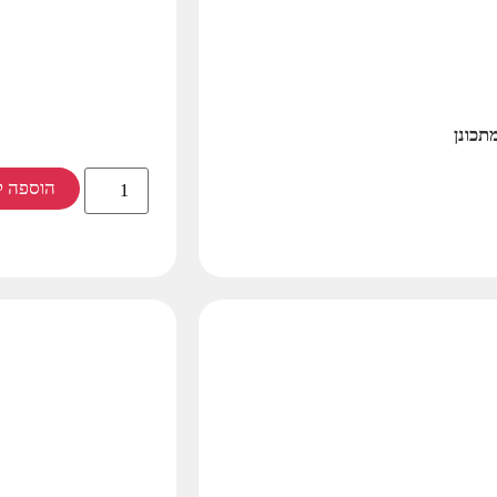
תכונן
הוספה ל