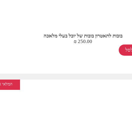
בובות לתאטרון בובות של יובל בעלי מלאכה
₪
250.00
סל
המלאי א