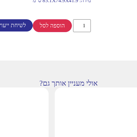
מידה: 85.1X74.9X41.9 ס”מ
לשיחת ייעוץ
הוספה לסל
אולי מעניין אותך גם?