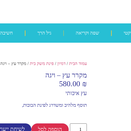
קטי
שפה וקריאה
גיל הרך
חשיבה
עמוד הבית
/
דמיון
/
פינת משק בית
/ מקרר עץ – ויגה
מקרר עץ – ויגה
580.00
₪
עץ איכותי
תוסף מלהיב ומשדרג לפינת הבובות,
לשיחת ייעוץ
הוספה לסל