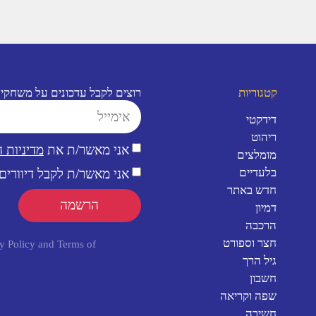
קטגוריות
רוצים לקבל עדכונים על משחקי
דידקטי
ריהוט
אני מאשר/ת את
מדיניות 
מומלצים
בלעדיים
אני מאשר/ת לקבל דיוורים 
חדש באתר
הרשמה
דמיון
הרכבה
חצר וספורט
y Policy
and
Terms of
גיל הרך
חשבון
שפה וקריאה
חשיבה