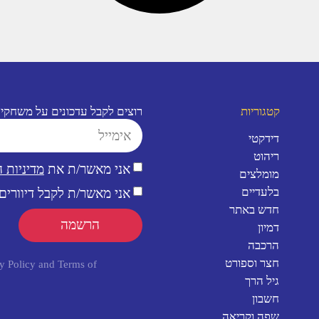
קטגוריות
רוצים לקבל עדכונים על משחקי
דידקטי
ריהוט
אני מאשר/ת את
מדיניות 
מומלצים
בלעדיים
אני מאשר/ת לקבל דיוורים 
חדש באתר
הרשמה
דמיון
הרכבה
חצר וספורט
y Policy
and
Terms of
גיל הרך
חשבון
שפה וקריאה