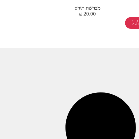
מברשת תירס
₪
20.00
סל