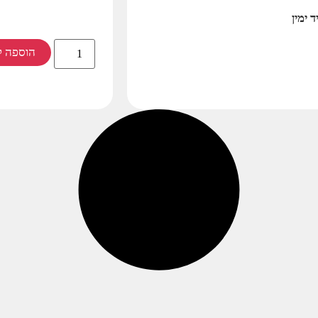
 ימין
הוספה ל