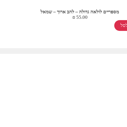
מספריים לולאה גדולה – להב ארוך – שמאל
₪
55.00
סל