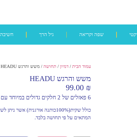
קטי
שפה וקריאה
גיל הרך
חשיבה
עמוד הבית
/
דמיון
/
תחושה
/ משש והרגש HEADU
משש והרגש HEADU
99.00
₪
6 פאזלים של 2 חלקים גדולים במיוחד עם תוספת תחושות
כולל שקית(100%כותנה אורגנית) א
המתאים על פי תחושה בלבד.