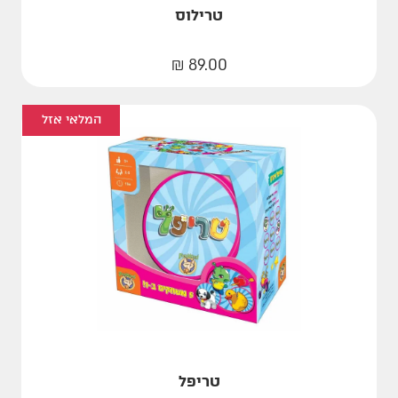
טרילוס
₪
89.00
המלאי אזל
טריפל