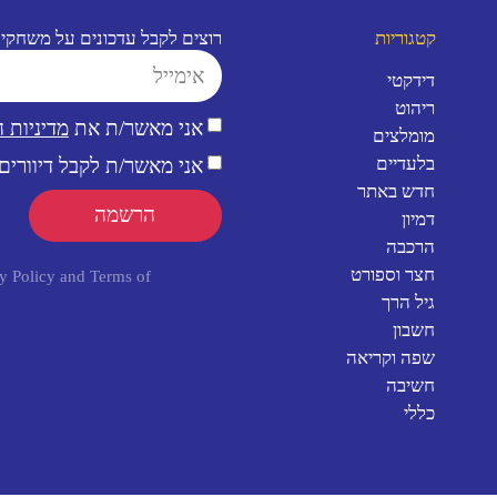
קטגוריות
רוצים לקבל עדכונים על משחקי
דידקטי
ריהוט
אני מאשר/ת את
מדיניות 
מומלצים
בלעדיים
אני מאשר/ת לקבל דיוורים 
חדש באתר
הרשמה
דמיון
הרכבה
חצר וספורט
y Policy
and
Terms of
גיל הרך
חשבון
שפה וקריאה
חשיבה
כללי