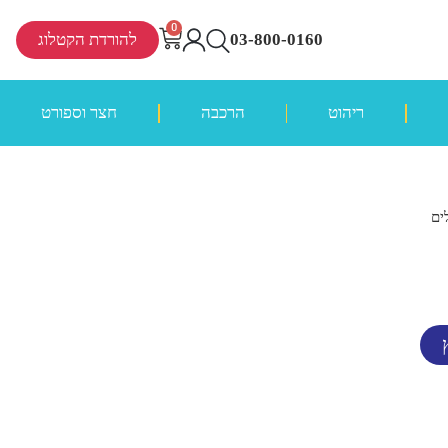
0
03-800-0160
להורדת הקטלוג
ריהוט
הרכבה
חצר וספורט
ים