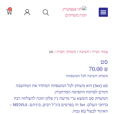
0
גיל הרך
צור קשר
חדש באתר
שפה וקריאה
עמוד הבית
/
חשיבה
/
משחקי חברה
/ סט
סט
70.00
₪
משחק חשיבה לכל המשפחה
סט (Set) הוא משחק לכל המשפחה המחדד את המחשבה
ותורם לפיתוח התפיסה המרחבית.
המשחק סט הומצא ע"י מרשה ג'ין פלקו וזוכה להצלחה רבה
ברחבי העלם. Set זה בפרסים בינ"ל רבים, ביניהם: MENSA –
האיגוד לבעלי IQ גבוה.