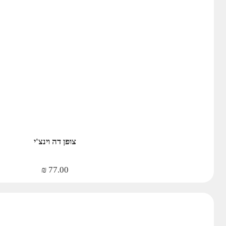
צופן דה וינצ'י
₪
77.00