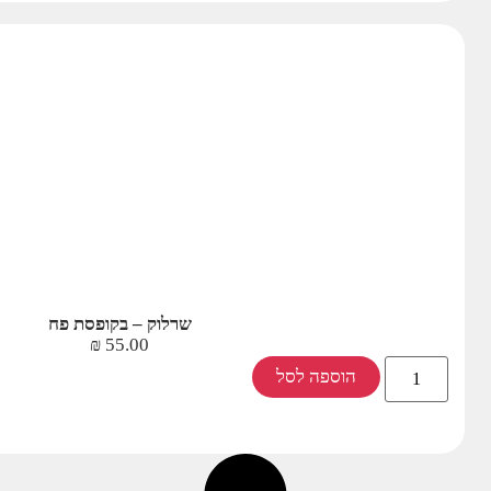
שרלוק – בקופסת פח
₪
55.00
הוספה לסל