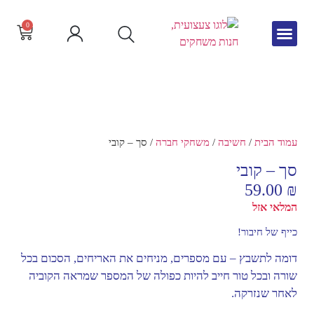
0
גיל הרך
צור קשר
חדש באתר
שפה וקריאה
עמוד הבית
/
חשיבה
/
משחקי חברה
/ סך – קובי
סך – קובי
59.00
₪
המלאי אזל
כייף של חיבור!
דומה לתשבץ – עם מספרים, מניחים את האריחים, הסכום בכל
שורה ובכל טור חייב להיות כפולה של המספר שמראה הקוביה
לאחר שנזרקה.