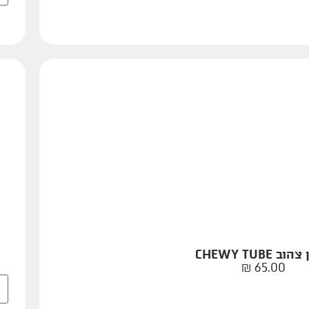
ב CHEWY TUBE
₪
65.00