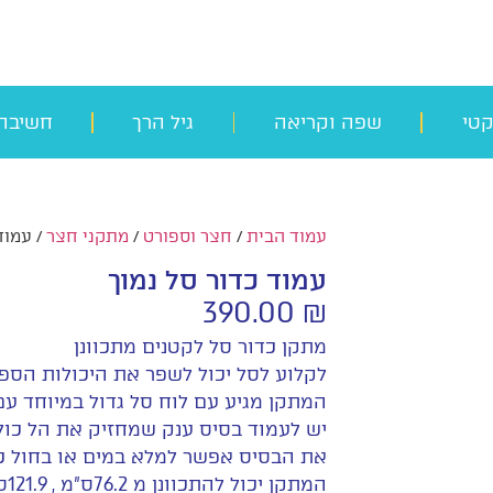
קטי
שפה וקריאה
גיל הרך
חשיבה
עמוד הבית
/
חצר וספורט
/
מתקני חצר
/ עמוד
עמוד כדור סל נמוך
390.00
₪
מתקן כדור סל לקטנים מתכוונן
לקלוע לסל יכול לשפר את היכולות הספו
המתקן מגיע עם לוח סל גדול במיוחד 
יש לעמוד בסיס ענק שמחזיק את הל כולו
את הבסיס אפשר למלא במים או בחול כד
המתקן יכול להתכוונן מ 76.2ס"מ , 121.9ס"מ,150ס"מ