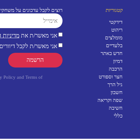
קטגוריות
רוצים לקבל עדכונים על משחקי
דידקטי
ריהוט
אני מאשר/ת את
מדיניות 
מומלצים
בלעדיים
אני מאשר/ת לקבל דיוורים 
חדש באתר
הרשמה
דמיון
הרכבה
חצר וספורט
y Policy
and
Terms of
גיל הרך
חשבון
שפה וקריאה
חשיבה
כללי