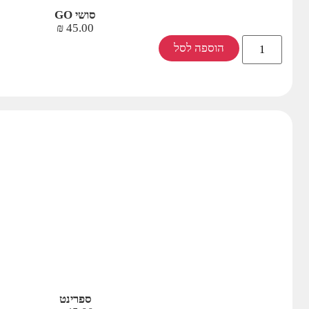
סושי GO
₪
45.00
הוספה לסל
ספרינט