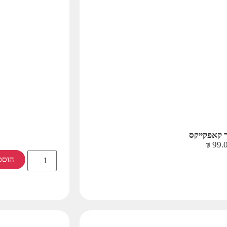
קאפקייקס
₪
99.
הוספ