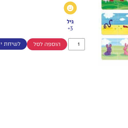
גיל
3+
לשיחת יי
הוספה לסל