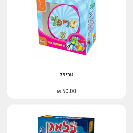
טריפל
₪
50.00