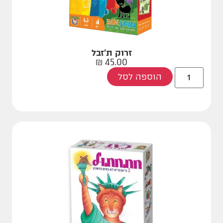
זרוק ת'זבל
₪
45.00
הוספה לסל