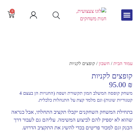
0
גיל הרך
צור קשר
חדש באתר
שפה וקריאה
עמוד הבית
/
חשבון
/ קופצים לקניות
קופצים לקניות
95.00
₪
משחק קופסה המשלב המון תקשורת ושפה (החנויות הן בעצם 4
קטגוריות שונות) וגם מלמד קצת על התנהלות כלכלית.
בתחילת המשחק השחקנים יקבלו תקציב התחלתי, אבל כנראה
שהוא לא יספיק להם לביצוע המשימה. עליהם גם לעבור דרך
הבנק וגם למכור פריטים בכדי להשיג את התקציב הדרוש.