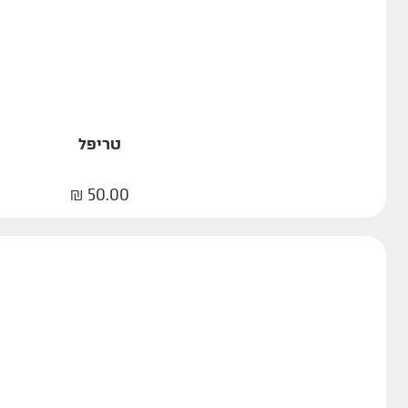
טריפל
₪
50.00