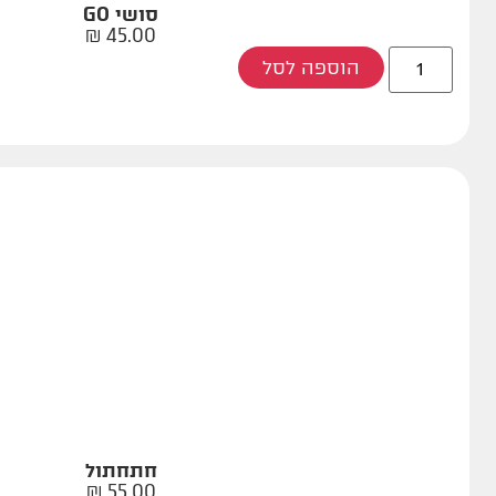
סושי GO
₪
45.00
הוספה לסל
חתחתול
₪
55.00