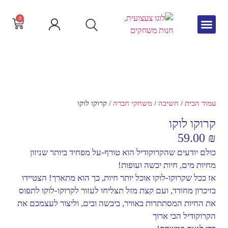
0
גיל הרך
צור קשר
חדש באתר
שפה וקריאה
עמוד הבית
/
חשיבה
/
משחקי חברה
/ קרוקו לוקו
קרוקו לוקו
59.00
₪
כולם יודעים שהקרוקודיל הוא טורף-על מפחיד ביותר שניזון
מחיות מים, חיות יבשה ועופות!
אז ככל שקרוקו-לוקו אוכל יותר חיות, כך הוא מתארך! הצטיידו
בזיכרון מחודד, ועם קצת מזל תצליחו לעזור לקרוקו-לוקו לתפוס
את החיות המסתתרות באוויר, ביבשה ובים, וליצור לעצמכם את
הקרוקודיל הכי ארוך