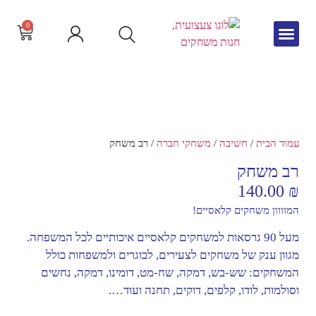
0
גיל הרך
צור קשר
חדש באתר
שפה וקריאה
עמוד הבית
/
חשיבה
/
משחקי חברה
/ רב משחק
רב משחק
140.00
₪
המוווון משחקים קלאסיים!
מעל 90 גרסאות למשחקים קלאסיים איכותיים לכל המשפחה.
מגוון ענק של משחקים לצעירים, לבוגרים ולמשפחות כולל
המשחקים: שש-בש, דמקה, שח-מט, דומינו, דמקה, נחשים
וסולמות, לודו, קלפים, דוקים, תחנה ועוד….