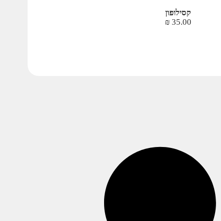
קסילופון
₪
35.00