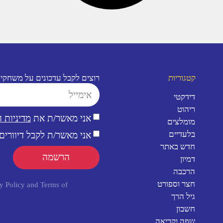
קטגוריות
רוצים לקבל עדכונים על משחקי
דידקטי
ריהוט
אני מאשר/ת את
מדיניות 
מומלצים
בלעדיים
אני מאשר/ת לקבל דיוורים 
חדש באתר
הרשמה
דמיון
הרכבה
חצר וספורט
y Policy
and
Terms of
גיל הרך
חשבון
שפה וקריאה