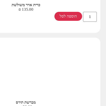
כרית אויר משולשת
₪
135.00
הוספה לסל
מברשת תירס