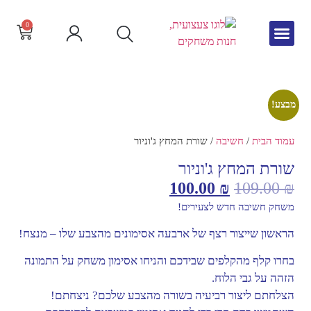
0
גיל הרך
צור קשר
חדש באתר
שפה וקריאה
מבצע!
עמוד הבית
/
חשיבה
/ שורת המחץ ג'וניור
שורת המחץ ג'וניור
100.00
₪
109.00
₪
משחק חשיבה חדש לצעירים!
הראשון שייצור רצף של ארבעה אסימונים מהצבע שלו – מנצח!
בחרו קלף מהקלפים שבידכם והניחו אסימון משחק על התמונה
הזהה על גבי הלוח.
הצלחתם ליצור רביעיה בשורה מהצבע שלכם? ניצחתם!