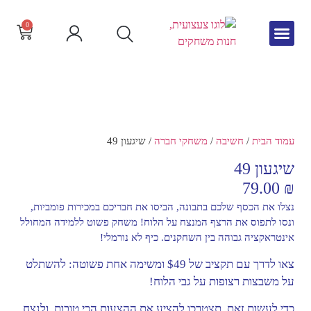
0
גיל הרך
צור קשר
חדש באתר
שפה וקריאה
עמוד הבית
/
חשיבה
/
משחקי חברה
/ שיגעון 49
שיגעון 49
79.00
₪
נצלו את הכסף שלכם בתבונה, הביסו את חבריכם במכירות פומביות,
ונסו לתפוס את הרצף המנצח על הלוח! משחק פשוט ללמידה המחולל
אינטראקציה גבוהה בין השחקנים. כיף לא נורמלי!
צאו לדרך עם תקציב של $49 ומשימה אחת פשוטה: להשתלט
על משבצות רצופות על גבי הלוח!
כדי לעשות זאת, תצטרכו להציע את ההצעות הכי טובות, ולנצח