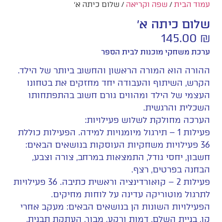
עמוד הבית
/
שפה וקריאה
/ שלום כיתה א'
שלום כיתה א'
145.00
₪
ערכת משחקי מוכנות לבית הספר
ההורה הוא המורה הראשון והחשוב ביותר של הילד.
הקרש, השיתוף והעבודה יחד מחזקים את בטחונו
העצמי של הילד ומהווים גורם חשוב בהתפתחותו
השכלית והרגשית.
הערכה מחולקת לשלוש פעילויות:
פעילות 1 – תירגול מיומנויות למידה. הפעילות כוללת
36 פעילויות משחקיות העוסקות בנושאים הבאים:
חשבון, יחסי גודל, התמצאות במרחב, צורה וצבע,
הבחנה בפרטים, רצף.
פעילות 2 – קואורדינציה וראשית כתיבה. 36 פעילויות
לתרגול מוטוריקה עדינה על לוחות מחיקים.
הפעילויות השונות הן בנושאים הבאים: מעקב אחרי
קו, בניית השלם, דמות ורקע, מבוך, העתקת תבנית,