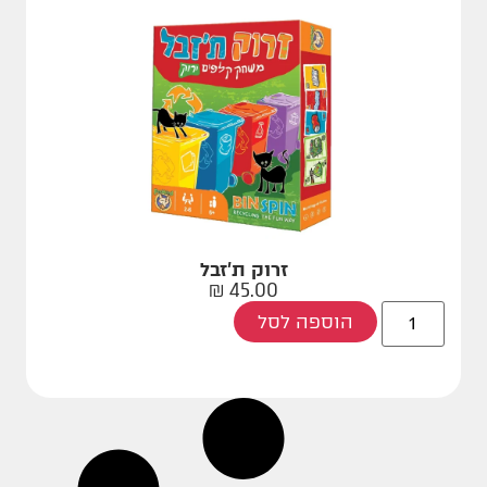
זרוק ת'זבל
₪
45.00
הוספה לסל