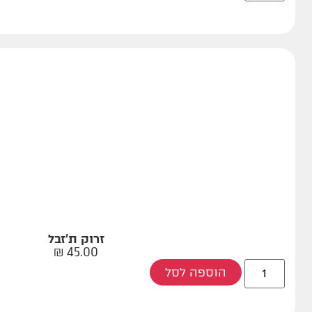
זרוק ת'זבל
₪
45.00
הוספה לסל