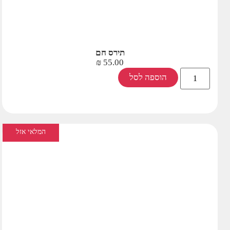
תירס חם
₪
55.00
הוספה לסל
המלאי אזל